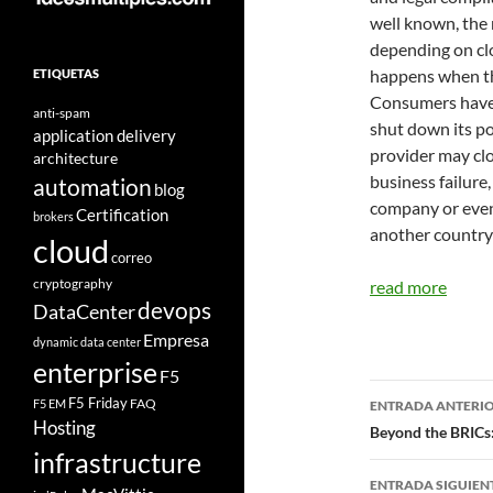
well known, the 
depending on clo
happens when th
ETIQUETAS
Consumers have 
anti-spam
shut down its po
application delivery
provider may clo
architecture
business failure
automation
blog
company or even 
Certification
brokers
another country o
cloud
correo
cryptography
read more
devops
DataCenter
Empresa
dynamic data center
enterprise
F5
Navegad
F5 Friday
FAQ
F5 EM
ENTRADA ANTERI
Hosting
de
Beyond the BRICs
infrastructure
entradas
ENTRADA SIGUIEN