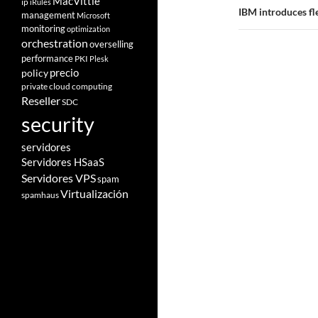
MacVittie
ip
iRules
IBM introduces fl
management
Microsoft
monitoring
optimization
orchestration
overselling
performance
PKI
Plesk
policy
precio
private cloud computing
Reseller
SDC
security
servidores
Servidores HSaaS
Servidores VPS
spam
Virtualización
spamhaus