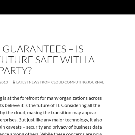
GUARANTEES – IS
UTURE SAFE WITH A
PARTY?
 2013
LATEST NEWS FROM CLOUD COMPUTING JOURNAL
is at the forefront for many organizations across
s believe it is the future of IT. Considering all the
 by the cloud, making the transition may appear
erprises. But just like any major technology, it also
in caveats – security and privacy of business data
iance among others. While these concerns are now