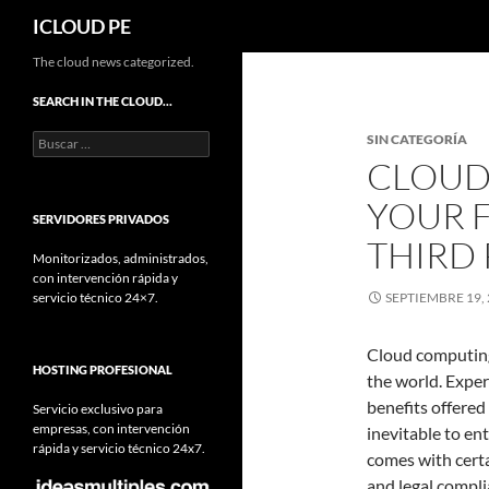
Buscar
ICLOUD PE
Saltar
The cloud news categorized.
hacia
SEARCH IN THE CLOUD…
el
Buscar:
SIN CATEGORÍA
contenido
CLOUD 
YOUR F
SERVIDORES PRIVADOS
THIRD 
Monitorizados, administrados,
con intervención rápida y
servicio técnico 24×7.
SEPTIEMBRE 19,
Cloud computing 
HOSTING PROFESIONAL
the world. Expert
benefits offered
Servicio exclusivo para
empresas, con intervención
inevitable to ent
rápida y servicio técnico 24x7.
comes with certa
and legal compl