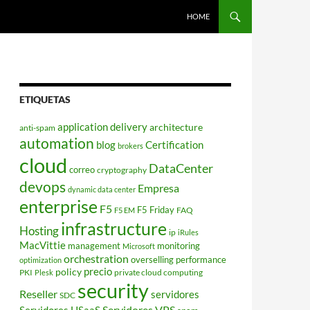
HOME
ETIQUETAS
application delivery
architecture
anti-spam
automation
blog
Certification
brokers
cloud
DataCenter
correo
cryptography
devops
Empresa
dynamic data center
enterprise
F5
F5 Friday
FAQ
F5 EM
infrastructure
Hosting
ip
iRules
MacVittie
management
monitoring
Microsoft
orchestration
overselling
performance
optimization
policy
precio
PKI
private cloud computing
Plesk
security
Reseller
servidores
SDC
Servidores VPS