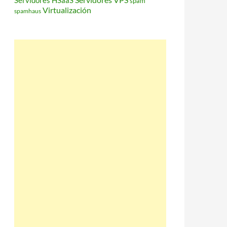
Servidores HSaaS
spam
Virtualización
spamhaus