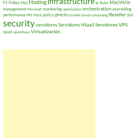
infrastructure
Hosting
MacVittie
F5 Friday
FAQ
ip
iRules
orchestration
management
monitoring
overselling
Microsoft
optimization
Reseller
policy
precio
performance
PKI
private cloud computing
SDC
Plesk
security
Servidores VPS
servidores
Servidores HSaaS
Virtualización
spam
spamhaus