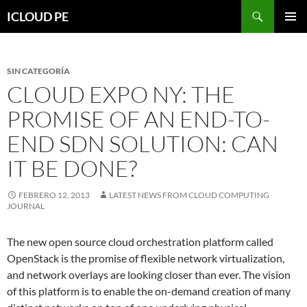
Saltar
Buscar
ICLOUD PE
hacia
MENÚ
el
PRIMAR
contenido
SIN CATEGORÍA
CLOUD EXPO NY: THE
PROMISE OF AN END-TO-
END SDN SOLUTION: CAN
IT BE DONE?
FEBRERO 12, 2013
LATEST NEWS FROM CLOUD COMPUTING
JOURNAL
The new open source cloud orchestration platform called
OpenStack is the promise of flexible network virtualization,
and network overlays are looking closer than ever. The vision
of this platform is to enable the on-demand creation of many