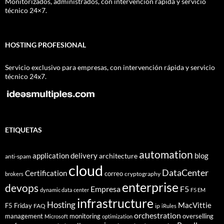
Monitorizados, administrados, con intervención rápida y servicio
técnico 24×7.
HOSTING PROFESIONAL
Servicio exclusivo para empresas, con intervención rápida y servicio
técnico 24x7.
ETIQUETAS
automation
application delivery
blog
architecture
anti-spam
cloud
DataCenter
Certification
correo
cryptography
brokers
enterprise
devops
Empresa
F5
dynamic data center
F5 EM
infrastructure
Hosting
MacVittie
F5 Friday
FAQ
ip
iRules
orchestration
management
monitoring
overselling
Microsoft
optimization