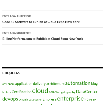
Navegador
ENTRADA ANTERIOR
de
Code 42 Software to Exhibit at Cloud Expo New York
entradas
ENTRADA SIGUIENTE
BillingPlatform.com to Exhibit at Cloud Expo New York
ETIQUETAS
automation
application delivery
blog
architecture
anti-spam
cloud
DataCenter
Certification
correo
cryptography
brokers
enterprise
devops
Empresa
F5
dynamic data center
F5 EM