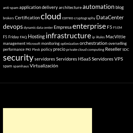
automation
application delivery
blog
architecture
anti-spam
cloud
DataCenter
Certification
correo
cryptography
brokers
enterprise
devops
Empresa
F5
dynamic data center
F5 EM
infrastructure
Hosting
MacVittie
F5 Friday
FAQ
ip
iRules
orchestration
management
monitoring
overselling
Microsoft
optimization
Reseller
policy
precio
performance
PKI
private cloud computing
SDC
Plesk
security
Servidores VPS
servidores
Servidores HSaaS
Virtualización
spam
spamhaus