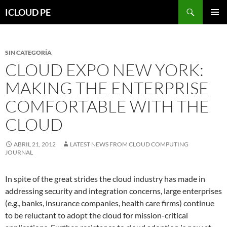
Saltar
Buscar
ICLOUD PE
hacia
MENÚ
el
PRIMAR
contenido
SIN CATEGORÍA
CLOUD EXPO NEW YORK:
MAKING THE ENTERPRISE
COMFORTABLE WITH THE
CLOUD
ABRIL 21, 2012
LATEST NEWS FROM CLOUD COMPUTING
JOURNAL
In spite of the great strides the cloud industry has made in
addressing security and integration concerns, large enterprises
(e.g., banks, insurance companies, health care firms) continue
to be reluctant to adopt the cloud for mission-critical