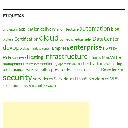
ETIQUETAS
automation
application delivery
blog
architecture
anti-spam
cloud
DataCenter
Certification
correo
cryptography
brokers
enterprise
devops
Empresa
F5
dynamic data center
F5 EM
infrastructure
Hosting
MacVittie
F5 Friday
FAQ
ip
iRules
orchestration
management
monitoring
overselling
Microsoft
optimization
Reseller
policy
precio
performance
PKI
private cloud computing
SDC
Plesk
security
Servidores VPS
servidores
Servidores HSaaS
Virtualización
spam
spamhaus