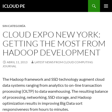
Saltar
Buscar
ICLOUD PE
hacia
MENÚ
el
PRIMAR
contenido
SIN CATEGORÍA
CLOUD EXPO NEW YORK:
GETTING THE MOST FROM
HADOOP DEVELOPMENT
ABRIL 11, 2013
LATEST NEWS FROM CLOUD COMPUTING
JOURNAL
The Hadoop framework and SSD technology augment cloud
data systems ranging from analytics to on-line transaction
processing (OLTP) to data warehousing. The resulting balance
of processing, networking, SSD storage, and Hadoop
optimization results in improving Big Data sort
responsiveness from hours to minutes.