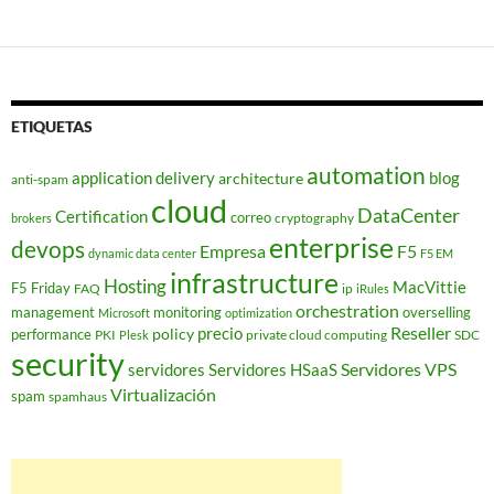
ETIQUETAS
automation
application delivery
blog
architecture
anti-spam
cloud
DataCenter
Certification
correo
cryptography
brokers
enterprise
devops
Empresa
F5
dynamic data center
F5 EM
infrastructure
Hosting
MacVittie
F5 Friday
FAQ
ip
iRules
orchestration
management
monitoring
overselling
Microsoft
optimization
Reseller
policy
precio
performance
PKI
private cloud computing
SDC
Plesk
security
Servidores VPS
servidores
Servidores HSaaS
Virtualización
spam
spamhaus