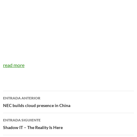
read more
Navegador
ENTRADA ANTERIOR
de
NEC builds cloud presence in China
entradas
ENTRADA SIGUIENTE
Shadow IT – The Reality Is Here