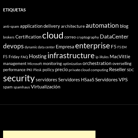
ETIQUETAS
automation
application delivery
blog
architecture
anti-spam
cloud
DataCenter
Certification
correo
cryptography
brokers
enterprise
devops
Empresa
F5
dynamic data center
F5 EM
infrastructure
Hosting
MacVittie
F5 Friday
FAQ
ip
iRules
orchestration
management
monitoring
overselling
Microsoft
optimization
Reseller
policy
precio
performance
PKI
private cloud computing
SDC
Plesk
security
Servidores VPS
servidores
Servidores HSaaS
Virtualización
spam
spamhaus