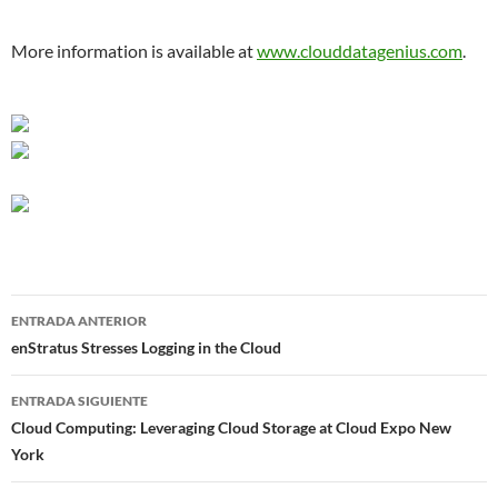
More information is available at
www.clouddatagenius.com
.
Navegador
ENTRADA ANTERIOR
de
enStratus Stresses Logging in the Cloud
entradas
ENTRADA SIGUIENTE
Cloud Computing: Leveraging Cloud Storage at Cloud Expo New
York