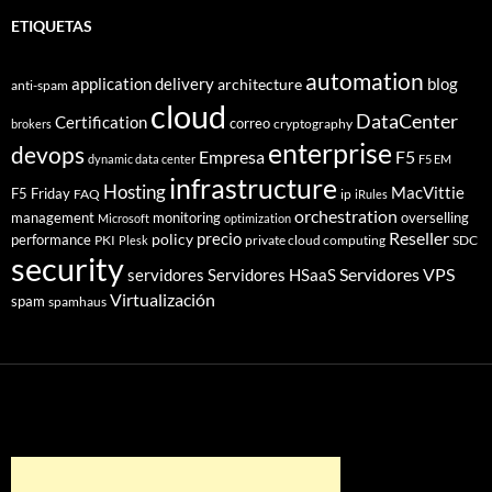
ETIQUETAS
automation
application delivery
blog
architecture
anti-spam
cloud
DataCenter
Certification
correo
cryptography
brokers
enterprise
devops
Empresa
F5
dynamic data center
F5 EM
infrastructure
Hosting
MacVittie
F5 Friday
FAQ
ip
iRules
orchestration
management
monitoring
overselling
Microsoft
optimization
Reseller
policy
precio
performance
PKI
private cloud computing
SDC
Plesk
security
Servidores VPS
servidores
Servidores HSaaS
Virtualización
spam
spamhaus