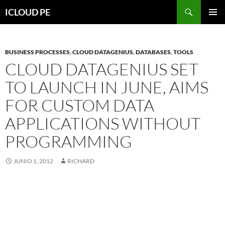
Saltar
Buscar
ICLOUD PE
hacia
MENÚ
el
PRIMAR
contenido
BUSINESS PROCESSES
,
CLOUD DATAGENIUS
,
DATABASES
,
TOOLS
CLOUD DATAGENIUS SET
TO LAUNCH IN JUNE, AIMS
FOR CUSTOM DATA
APPLICATIONS WITHOUT
PROGRAMMING
JUNIO 1, 2012
RICHARD