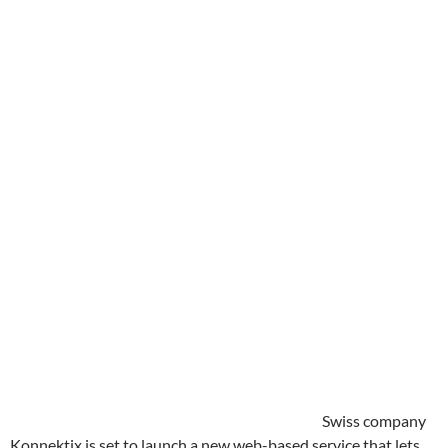
Swiss company
Konnektix is set to launch a new web-based service that lets