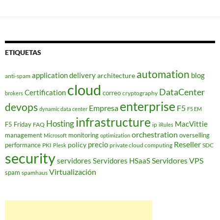
ETIQUETAS
automation
application delivery
blog
architecture
anti-spam
cloud
DataCenter
Certification
correo
cryptography
brokers
enterprise
devops
Empresa
F5
dynamic data center
F5 EM
infrastructure
Hosting
MacVittie
F5 Friday
FAQ
ip
iRules
orchestration
management
monitoring
overselling
Microsoft
optimization
Reseller
policy
precio
performance
PKI
private cloud computing
SDC
Plesk
security
Servidores VPS
servidores
Servidores HSaaS
Virtualización
spam
spamhaus