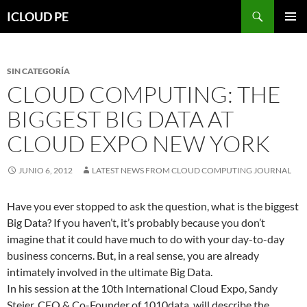
Saltar
Buscar
ICLOUD PE
hacia
MENÚ
el
PRIMAR
contenido
SIN CATEGORÍA
CLOUD COMPUTING: THE
BIGGEST BIG DATA AT
CLOUD EXPO NEW YORK
JUNIO 6, 2012
LATEST NEWS FROM CLOUD COMPUTING JOURNAL
Have you ever stopped to ask the question, what is the biggest
Big Data? If you haven’t, it’s probably because you don’t
imagine that it could have much to do with your day-to-day
business concerns. But, in a real sense, you are already
intimately involved in the ultimate Big Data.
In his session at the 10th International Cloud Expo, Sandy
Steier, CEO & Co-Founder of 1010data, will describe the