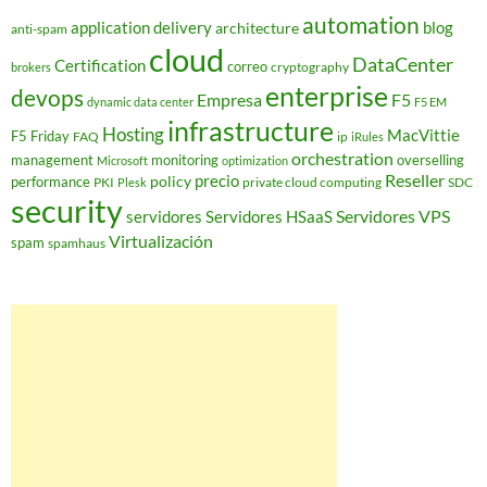
automation
application delivery
blog
architecture
anti-spam
cloud
DataCenter
Certification
correo
cryptography
brokers
enterprise
devops
Empresa
F5
dynamic data center
F5 EM
infrastructure
Hosting
MacVittie
F5 Friday
FAQ
ip
iRules
orchestration
management
monitoring
overselling
Microsoft
optimization
Reseller
policy
precio
performance
PKI
private cloud computing
SDC
Plesk
security
Servidores VPS
servidores
Servidores HSaaS
Virtualización
spam
spamhaus