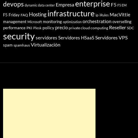
enterprise
devops
Empresa
F5
dynamic data center
F5 EM
infrastructure
Hosting
MacVittie
F5 Friday
FAQ
ip
iRules
orchestration
management
monitoring
overselling
Microsoft
optimization
Reseller
policy
precio
performance
PKI
private cloud computing
SDC
Plesk
security
Servidores VPS
servidores
Servidores HSaaS
Virtualización
spam
spamhaus