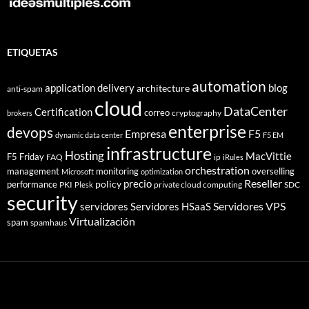
ETIQUETAS
automation
application delivery
blog
architecture
anti-spam
cloud
DataCenter
Certification
correo
cryptography
brokers
enterprise
devops
Empresa
F5
dynamic data center
F5 EM
infrastructure
Hosting
MacVittie
F5 Friday
FAQ
ip
iRules
orchestration
management
monitoring
overselling
Microsoft
optimization
Reseller
policy
precio
performance
PKI
private cloud computing
SDC
Plesk
security
Servidores VPS
servidores
Servidores HSaaS
Virtualización
spam
spamhaus