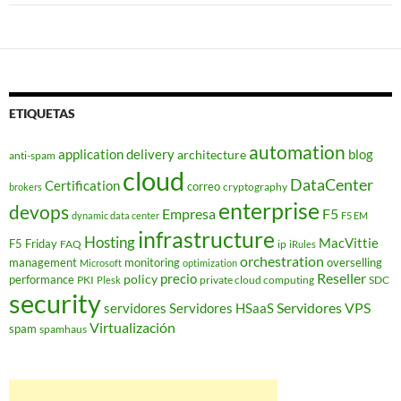
ETIQUETAS
automation
application delivery
blog
architecture
anti-spam
cloud
DataCenter
Certification
correo
cryptography
brokers
enterprise
devops
Empresa
F5
dynamic data center
F5 EM
infrastructure
Hosting
MacVittie
F5 Friday
FAQ
ip
iRules
orchestration
management
monitoring
overselling
Microsoft
optimization
Reseller
policy
precio
performance
PKI
private cloud computing
SDC
Plesk
security
Servidores VPS
servidores
Servidores HSaaS
Virtualización
spam
spamhaus