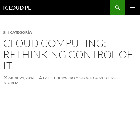
Saltar
Buscar
ICLOUD PE
hacia
MENÚ
el
PRIMAR
contenido
SIN CATEGORÍA
CLOUD COMPUTING:
RETHINKING CONTROL OF
IT
ABRIL 24, 2013
LATEST NEWS FROM CLOUD COMPUTING
JOURNAL