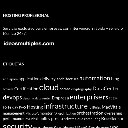
HOSTING PROFESIONAL
Servicio exclusivo para empresas, con intervención rápida y servicio
técnico 24x7.
ETIQUETAS
automation
application delivery
blog
architecture
anti-spam
cloud
DataCenter
Certification
correo
cryptography
brokers
enterprise
devops
Empresa
F5
dynamic data center
F5 EM
infrastructure
Hosting
MacVittie
F5 Friday
FAQ
ip
iRules
orchestration
management
monitoring
overselling
Microsoft
optimization
Reseller
policy
precio
performance
PKI
private cloud computing
SDC
Plesk
security
Servidores VPS
servidores
Servidores HSaaS