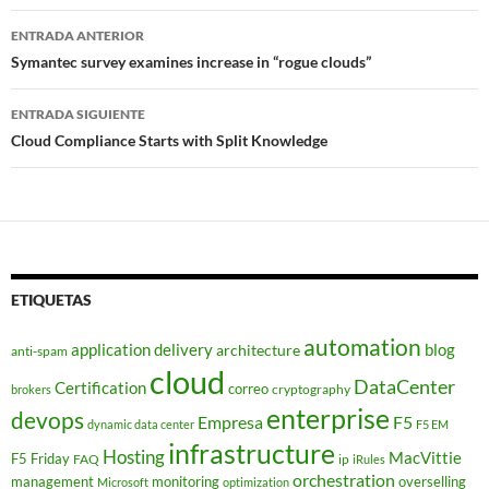
Navegador
ENTRADA ANTERIOR
de
Symantec survey examines increase in “rogue clouds”
entradas
ENTRADA SIGUIENTE
Cloud Compliance Starts with Split Knowledge
ETIQUETAS
automation
application delivery
blog
architecture
anti-spam
cloud
DataCenter
Certification
correo
cryptography
brokers
enterprise
devops
Empresa
F5
dynamic data center
F5 EM
infrastructure
Hosting
MacVittie
F5 Friday
FAQ
ip
iRules
orchestration
management
monitoring
overselling
Microsoft
optimization