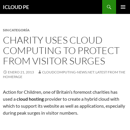
Saltar
Buscar
ICLOUD PE
hacia
MENÚ
el
PRIMAR
contenido
SIN CATEGORÍA
CHARITY USES CLOUD
COMPUTING TO PROTECT
FROM VISITOR SURGES
ENERO 21, 2013
CLOUDCOMPUTING-NEWS.NET: LATEST FROM THE
HOMEPAGE
Action for Children, one of Britain’s foremost charities has
used a
cloud hosting
provider to create a hybrid cloud with
which to support its website as well as applications, especially
during peak surges in visitor numbers.