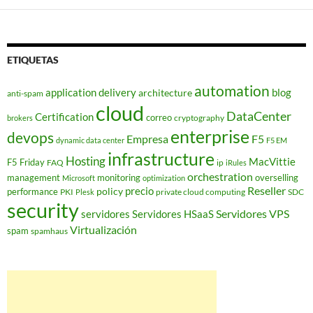
ETIQUETAS
automation
application delivery
blog
architecture
anti-spam
cloud
DataCenter
Certification
correo
cryptography
brokers
enterprise
devops
Empresa
F5
dynamic data center
F5 EM
infrastructure
Hosting
MacVittie
F5 Friday
FAQ
ip
iRules
orchestration
management
monitoring
overselling
Microsoft
optimization
Reseller
policy
precio
performance
PKI
private cloud computing
SDC
Plesk
security
Servidores VPS
servidores
Servidores HSaaS
Virtualización
spam
spamhaus