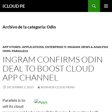
Saltar
Buscar
ICLOUD PE
hacia
MENÚ
el
PRIMAR
contenido
Archivo de la categoría: Odin
APP STORES
,
APPLICATIONS
,
ENTERPRISE IT
,
INGRAM
,
NEWS & ANALYSIS
,
ODIN
,
PARALLELS
INGRAM CONFIRMS ODIN
DEAL TO BOOST CLOUD
APP CHANNEL
DICIEMBRE 3, 2015
BUSINESS CLOUD NEWS
Parallels is to
sell its cloud