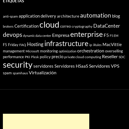
ETIQUETAS
automation
application delivery
blog
architecture
anti-spam
cloud
DataCenter
Certification
correo
cryptography
brokers
enterprise
devops
Empresa
F5
dynamic data center
F5 EM
infrastructure
Hosting
MacVittie
F5 Friday
FAQ
ip
iRules
orchestration
management
monitoring
overselling
Microsoft
optimization
Reseller
policy
precio
performance
PKI
private cloud computing
SDC
Plesk
security
Servidores VPS
servidores
Servidores HSaaS
Virtualización
spam
spamhaus