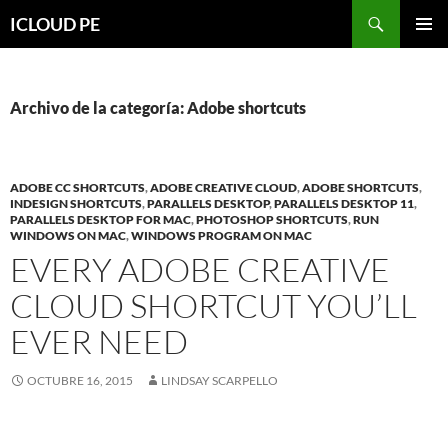
Saltar
Buscar
ICLOUD PE
hacia
MENÚ
el
PRIMAR
contenido
Archivo de la categoría: Adobe shortcuts
ADOBE CC SHORTCUTS
,
ADOBE CREATIVE CLOUD
,
ADOBE SHORTCUTS
,
INDESIGN SHORTCUTS
,
PARALLELS DESKTOP
,
PARALLELS DESKTOP 11
,
PARALLELS DESKTOP FOR MAC
,
PHOTOSHOP SHORTCUTS
,
RUN
WINDOWS ON MAC
,
WINDOWS PROGRAM ON MAC
EVERY ADOBE CREATIVE
CLOUD SHORTCUT YOU’LL
EVER NEED
OCTUBRE 16, 2015
LINDSAY SCARPELLO