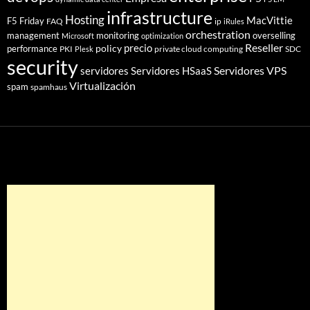
infrastructure
Hosting
MacVittie
F5 Friday
FAQ
ip
iRules
orchestration
management
monitoring
overselling
Microsoft
optimization
Reseller
policy
precio
performance
PKI
private cloud computing
SDC
Plesk
security
Servidores VPS
servidores
Servidores HSaaS
Virtualización
spam
spamhaus