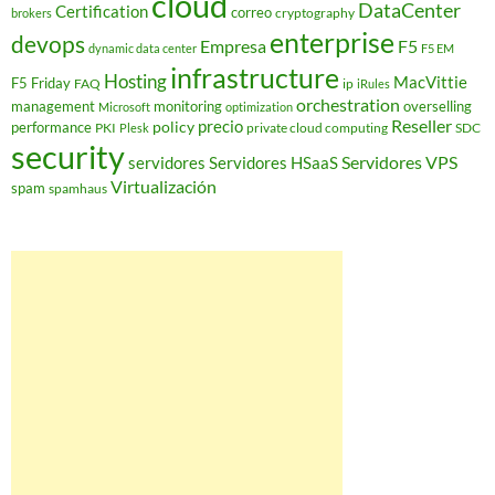
cloud
DataCenter
Certification
correo
cryptography
brokers
enterprise
devops
Empresa
F5
dynamic data center
F5 EM
infrastructure
Hosting
MacVittie
F5 Friday
FAQ
ip
iRules
orchestration
management
monitoring
overselling
Microsoft
optimization
Reseller
policy
precio
performance
PKI
private cloud computing
SDC
Plesk
security
Servidores VPS
servidores
Servidores HSaaS
Virtualización
spam
spamhaus