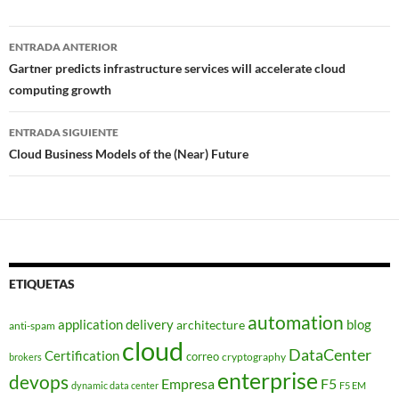
Navegador
ENTRADA ANTERIOR
de
Gartner predicts infrastructure services will accelerate cloud
computing growth
entradas
ENTRADA SIGUIENTE
Cloud Business Models of the (Near) Future
ETIQUETAS
automation
application delivery
blog
architecture
anti-spam
cloud
DataCenter
Certification
correo
cryptography
brokers
enterprise
devops
Empresa
F5
dynamic data center
F5 EM