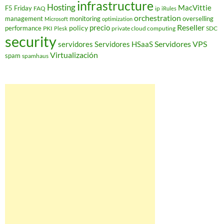
infrastructure
Hosting
MacVittie
F5 Friday
FAQ
ip
iRules
orchestration
management
monitoring
overselling
Microsoft
optimization
Reseller
policy
precio
performance
PKI
private cloud computing
SDC
Plesk
security
Servidores VPS
servidores
Servidores HSaaS
Virtualización
spam
spamhaus