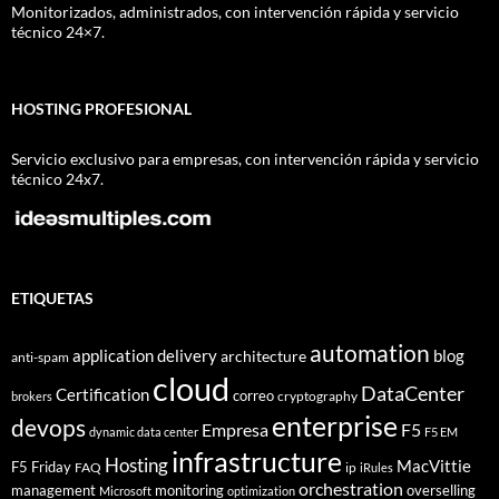
Monitorizados, administrados, con intervención rápida y servicio
técnico 24×7.
HOSTING PROFESIONAL
Servicio exclusivo para empresas, con intervención rápida y servicio
técnico 24x7.
ETIQUETAS
automation
application delivery
blog
architecture
anti-spam
cloud
DataCenter
Certification
correo
cryptography
brokers
enterprise
devops
Empresa
F5
dynamic data center
F5 EM
infrastructure
Hosting
MacVittie
F5 Friday
FAQ
ip
iRules
orchestration
management
monitoring
overselling
Microsoft
optimization