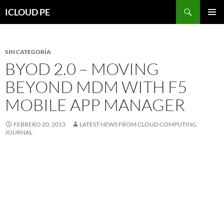
Saltar
Buscar
ICLOUD PE
hacia
MENÚ
el
PRIMAR
contenido
SIN CATEGORÍA
BYOD 2.0 – MOVING
BEYOND MDM WITH F5
MOBILE APP MANAGER
FEBRERO 20, 2013
LATEST NEWS FROM CLOUD COMPUTING
JOURNAL