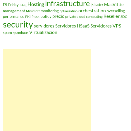
infrastructure
Hosting
MacVittie
F5 Friday
FAQ
ip
iRules
orchestration
management
monitoring
overselling
Microsoft
optimization
Reseller
policy
precio
performance
PKI
private cloud computing
SDC
Plesk
security
Servidores VPS
servidores
Servidores HSaaS
Virtualización
spam
spamhaus