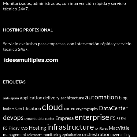
Monitorizados, administrados, con intervención rápida y servicio
técnico 24×7.
HOSTING PROFESIONAL
Servicio exclusivo para empresas, con intervención rápida y servicio
técnico 24x7.
ETIQUETAS
automation
application delivery
blog
architecture
anti-spam
cloud
DataCenter
Certification
correo
cryptography
brokers
enterprise
devops
Empresa
F5
dynamic data center
F5 EM
infrastructure
Hosting
MacVittie
F5 Friday
FAQ
ip
iRules
orchestration
management
monitoring
overselling
Microsoft
optimization