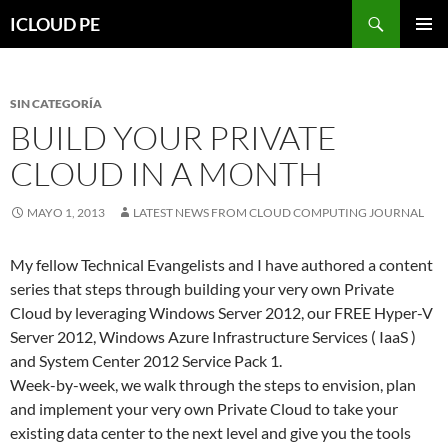
Saltar
Buscar
ICLOUD PE
hacia
MENÚ
el
PRIMAR
contenido
SIN CATEGORÍA
BUILD YOUR PRIVATE
CLOUD IN A MONTH
MAYO 1, 2013
LATEST NEWS FROM CLOUD COMPUTING JOURNAL
My fellow Technical Evangelists and I have authored a content
series that steps through building your very own Private
Cloud by leveraging Windows Server 2012, our FREE Hyper-V
Server 2012, Windows Azure Infrastructure Services ( IaaS )
and System Center 2012 Service Pack 1.
Week-by-week, we walk through the steps to envision, plan
and implement your very own Private Cloud to take your
existing data center to the next level and give you the tools