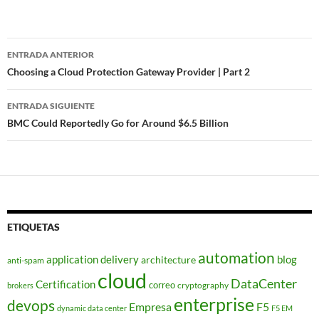
Navegador
ENTRADA ANTERIOR
de
Choosing a Cloud Protection Gateway Provider | Part 2
entradas
ENTRADA SIGUIENTE
BMC Could Reportedly Go for Around $6.5 Billion
ETIQUETAS
automation
application delivery
blog
architecture
anti-spam
cloud
DataCenter
Certification
correo
cryptography
brokers
enterprise
devops
Empresa
F5
dynamic data center
F5 EM