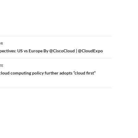
or
OR
spectives: US vs Europe By @CiscoCloud | @CloudExpo
TE
cloud computing policy further adopts “cloud first”