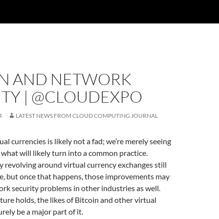
IN AND NETWORK
ITY | @CLOUDEXPO
4
LATEST NEWS FROM CLOUD COMPUTING JOURNAL
ual currencies is likely not a fad; we’re merely seeing
 what will likely turn into a common practice.
 revolving around virtual currency exchanges still
e, but once that happens, those improvements may
rk security problems in other industries as well.
ure holds, the likes of Bitcoin and other virtual
urely be a major part of it.