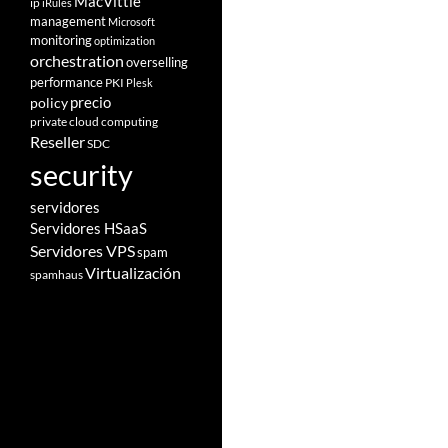
MacVittie
ip
iRules
management
Microsoft
monitoring
optimization
orchestration
overselling
performance
PKI
Plesk
policy
precio
private cloud computing
Reseller
SDC
security
servidores
Servidores HSaaS
Servidores VPS
spam
Virtualización
spamhaus