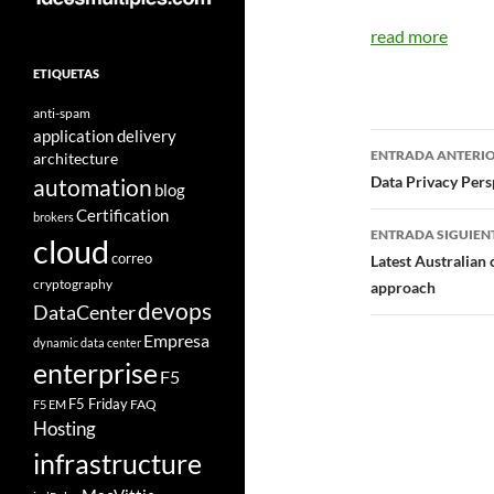
read more
ETIQUETAS
anti-spam
application delivery
Navegad
ENTRADA ANTERI
architecture
de
Data Privacy Per
automation
blog
Certification
entradas
brokers
ENTRADA SIGUIEN
cloud
correo
Latest Australian 
cryptography
approach
devops
DataCenter
Empresa
dynamic data center
enterprise
F5
F5 Friday
FAQ
F5 EM
Hosting
infrastructure