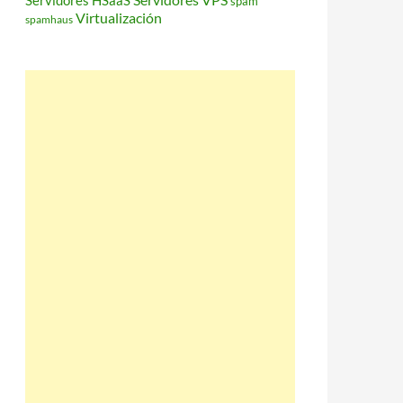
Servidores HSaaS
spam
Virtualización
spamhaus