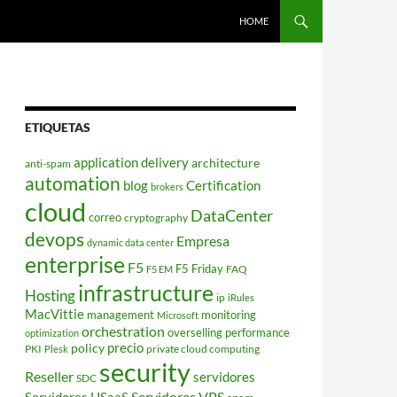
HOME
ETIQUETAS
application delivery
architecture
anti-spam
automation
blog
Certification
brokers
cloud
DataCenter
correo
cryptography
devops
Empresa
dynamic data center
enterprise
F5
F5 Friday
FAQ
F5 EM
infrastructure
Hosting
ip
iRules
MacVittie
management
monitoring
Microsoft
orchestration
overselling
performance
optimization
policy
precio
PKI
private cloud computing
Plesk
security
Reseller
servidores
SDC
Servidores VPS