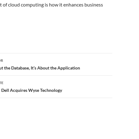
t of cloud computing is how it enhances business
or
OR
ut the Database, It’s About the Application
TE
 Dell Acquires Wyse Technology