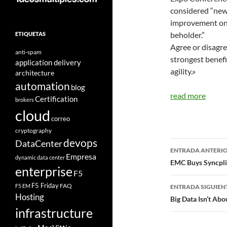
considered “new
improvement on p
beholder.”
ETIQUETAS
Agree or disagre
anti-spam
strongest benefi
application delivery
agility.»
architecture
automation
blog
read more
Certification
brokers
cloud
correo
cryptography
devops
DataCenter
Navegad
ENTRADA ANTERI
Empresa
dynamic data center
de
EMC Buys Syncpli
enterprise
F5
entradas
F5 Friday
FAQ
F5 EM
ENTRADA SIGUIEN
Hosting
Big Data Isn’t Abo
infrastructure