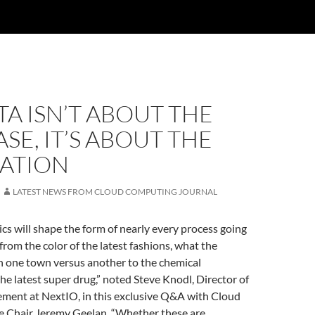
TA ISN’T ABOUT THE
SE, IT’S ABOUT THE
CATION
LATEST NEWS FROM CLOUD COMPUTING JOURNAL
ics will shape the form of nearly every process going
from the color of the latest fashions, what the
n one town versus another to the chemical
he latest super drug,” noted Steve Knodl, Director of
ent at NextIO, in this exclusive Q&A with Cloud
 Chair Jeremy Geelan. “Whether these are