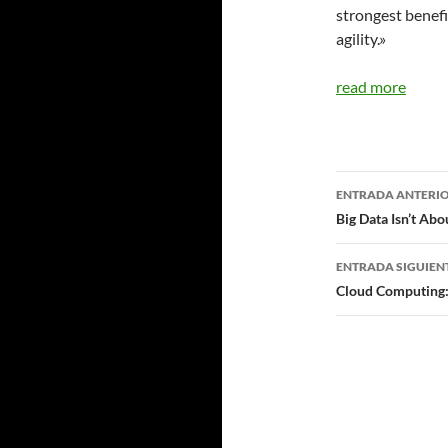
strongest benefi
agility.»
read more
Navegad
ENTRADA ANTERI
de
Big Data Isn’t Abo
entradas
ENTRADA SIGUIEN
Cloud Computing: