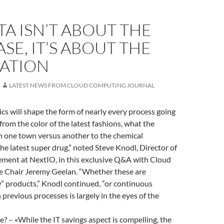
TA ISN’T ABOUT THE
SE, IT’S ABOUT THE
CATION
LATEST NEWS FROM CLOUD COMPUTING JOURNAL
ics will shape the form of nearly every process going
from the color of the latest fashions, what the
n one town versus another to the chemical
he latest super drug,” noted Steve Knodl, Director of
ent at NextIO, in this exclusive Q&A with Cloud
 Chair Jeremy Geelan. “Whether these are
” products,” Knodl continued, “or continuous
revious processes is largely in the eyes of the
e? – «While the IT savings aspect is compelling, the