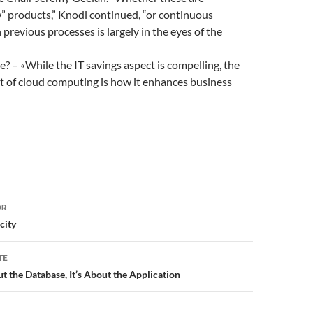
” products,” Knodl continued, “or continuous
revious processes is largely in the eyes of the
e? – «While the IT savings aspect is compelling, the
t of cloud computing is how it enhances business
or
OR
city
TE
ut the Database, It’s About the Application