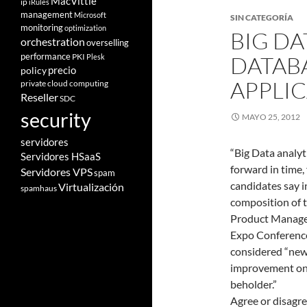
MacVittie
ip
iRules
management
Microsoft
SIN CATEGORÍA
monitoring
optimization
BIG DA
orchestration
overselling
performance
PKI
DATABA
Plesk
policy
precio
APPLI
private cloud computing
Reseller
SDC
security
MAYO 25, 2012
servidores
“Big Data analyt
Servidores HSaaS
forward in time, 
Servidores VPS
spam
candidates say i
Virtualización
spamhaus
composition of t
Product Managem
Expo Conference
considered “new
improvement on p
beholder.”
Agree or disagre