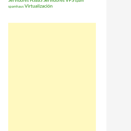
Servidores HSaaS
spam
Virtualización
spamhaus