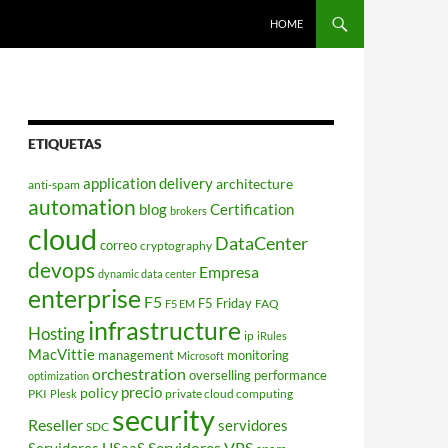
HOME
ETIQUETAS
application delivery
architecture
anti-spam
automation
blog
Certification
brokers
cloud
DataCenter
correo
cryptography
devops
Empresa
dynamic data center
enterprise
F5
F5 Friday
FAQ
F5 EM
infrastructure
Hosting
ip
iRules
MacVittie
management
monitoring
Microsoft
orchestration
overselling
performance
optimization
policy
precio
PKI
private cloud computing
Plesk
security
Reseller
servidores
SDC
Servidores VPS