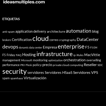
ETIQUETAS
automation
application delivery
blog
architecture
anti-spam
cloud
DataCenter
Certification
correo
cryptography
brokers
enterprise
devops
Empresa
F5
dynamic data center
F5 EM
infrastructure
Hosting
MacVittie
F5 Friday
FAQ
ip
iRules
orchestration
management
monitoring
overselling
Microsoft
optimization
Reseller
policy
precio
performance
PKI
private cloud computing
SDC
Plesk
security
Servidores VPS
servidores
Servidores HSaaS
Virtualización
spam
spamhaus