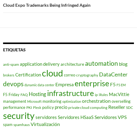
Cloud Expo Trademarks Being Infringed Again
ETIQUETAS
automation
application delivery
blog
architecture
anti-spam
cloud
DataCenter
Certification
correo
cryptography
brokers
enterprise
devops
Empresa
F5
dynamic data center
F5 EM
infrastructure
Hosting
MacVittie
F5 Friday
FAQ
ip
iRules
orchestration
management
monitoring
overselling
Microsoft
optimization
Reseller
policy
precio
performance
PKI
private cloud computing
SDC
Plesk
security
Servidores VPS
servidores
Servidores HSaaS
Virtualización
spam
spamhaus