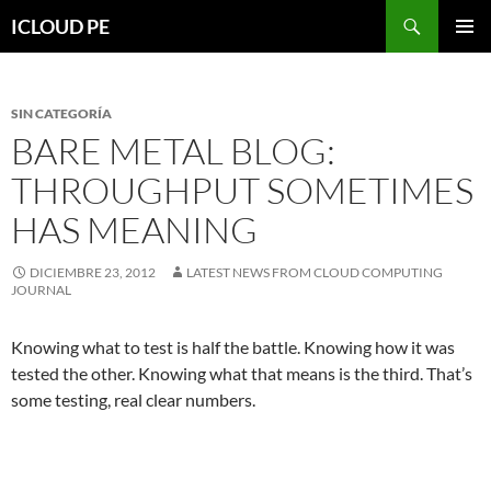
Saltar
Buscar
ICLOUD PE
hacia
MENÚ
el
PRIMAR
contenido
SIN CATEGORÍA
BARE METAL BLOG:
THROUGHPUT SOMETIMES
HAS MEANING
DICIEMBRE 23, 2012
LATEST NEWS FROM CLOUD COMPUTING
JOURNAL
Knowing what to test is half the battle. Knowing how it was
tested the other. Knowing what that means is the third. That’s
some testing, real clear numbers.