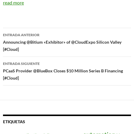
read more
Navegador
ENTRADA ANTERIOR
de
Announcing @Bitium «Exhibitor» of @CloudExpo Silicon Valley
[#Cloud]
entradas
ENTRADA SIGUIENTE
PCaaS Provider @BlueBox Closes $10 Million Series B Financing
[#Cloud]
ETIQUETAS