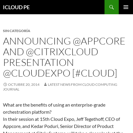
Saltar
Buscar
ICLOUD PE
hacia
MENÚ
el
PRIMAR
contenido
SIN CATEGORÍA
ANNOUNCING @APPCORE
AND @CITRIXCLOUD
PRESENTATION
@CLOUDEXPO [#CLOUD]
OCTUBRE 20, 2014
LATEST NEWS FROM CLOUD COMPUTING
JOURNAL
What are the benefits of using an enterprise-grade
orchestration platform?
In their session at 15th Cloud Expo, Jeff Tegethoff, CEO of
Appcore, and Kedar Poduri, Senior Director of Product