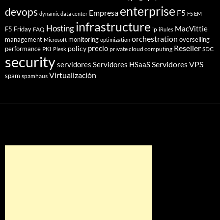
enterprise
devops
Empresa
F5
dynamic data center
F5 EM
infrastructure
Hosting
MacVittie
F5 Friday
FAQ
ip
iRules
orchestration
management
monitoring
overselling
Microsoft
optimization
Reseller
policy
precio
performance
PKI
private cloud computing
SDC
Plesk
security
Servidores VPS
servidores
Servidores HSaaS
Virtualización
spam
spamhaus