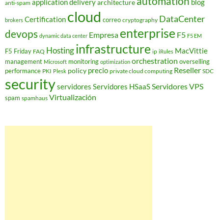
automation
application delivery
blog
architecture
anti-spam
cloud
DataCenter
Certification
correo
cryptography
brokers
enterprise
devops
Empresa
F5
dynamic data center
F5 EM
infrastructure
Hosting
MacVittie
F5 Friday
FAQ
ip
iRules
orchestration
management
monitoring
overselling
Microsoft
optimization
Reseller
policy
precio
performance
PKI
private cloud computing
SDC
Plesk
security
Servidores VPS
servidores
Servidores HSaaS
Virtualización
spam
spamhaus