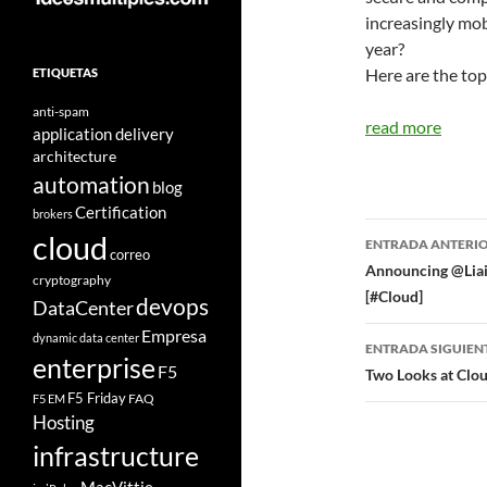
increasingly mob
year?
Here are the top
ETIQUETAS
anti-spam
read more
application delivery
architecture
automation
blog
Certification
brokers
Navegad
cloud
ENTRADA ANTERI
correo
de
Announcing @Liai
cryptography
[#Cloud]
devops
entradas
DataCenter
Empresa
dynamic data center
ENTRADA SIGUIEN
enterprise
F5
Two Looks at Clou
F5 Friday
FAQ
F5 EM
Hosting
infrastructure