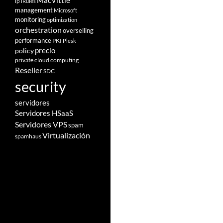
MacVittie
ip
iRules
management
Microsoft
monitoring
optimization
orchestration
overselling
performance
PKI
Plesk
policy
precio
private cloud computing
Reseller
SDC
security
servidores
Servidores HSaaS
Servidores VPS
spam
Virtualización
spamhaus