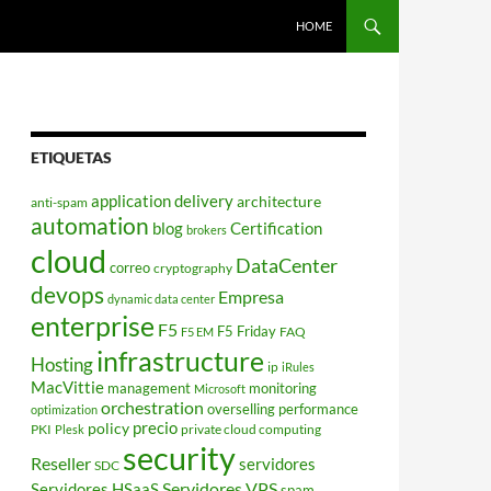
HOME
ETIQUETAS
application delivery
architecture
anti-spam
automation
blog
Certification
brokers
cloud
DataCenter
correo
cryptography
devops
Empresa
dynamic data center
enterprise
F5
F5 Friday
FAQ
F5 EM
infrastructure
Hosting
ip
iRules
MacVittie
management
monitoring
Microsoft
orchestration
overselling
performance
optimization
policy
precio
PKI
private cloud computing
Plesk
security
Reseller
servidores
SDC
Servidores VPS
Servidores HSaaS
spam