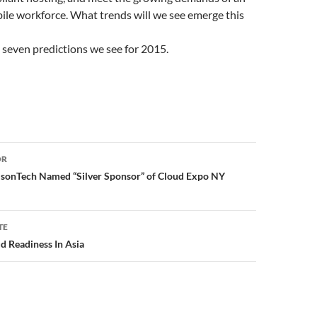
ile workforce. What trends will we see emerge this
 seven predictions we see for 2015.
or
OR
sonTech Named “Silver Sponsor” of Cloud Expo NY
TE
d Readiness In Asia