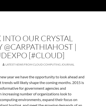
 INTO OUR CRYSTAL
Y @CARPATHIAHOST |
DEXPO [#CLOUD]
LATEST NEWS FROM CLOUD COMPUTING JOURNAL
a new year we have the opportunity to look ahead and
 trends will likely shape the coming months. 2015 is
ansformative for government agencies and
an increasing number of organizations look to
 computing environments, expand their focus on
liant hosting, and meet the growing demands of an