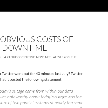
-OBVIOUS COSTS OF
 DOWNTIME
3
CLOUDCOMPUTING-NEWS.NET: LATEST FROM THE
witter went out for 40 minutes last July? Twitter
that it posted the following statement:
today’s outage came from within our data
was noteworthy about today’s outage was the
ilure of two parallel systems at nearly the same