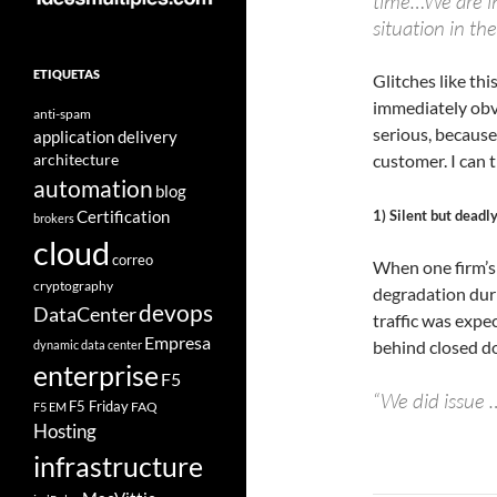
time…We are inv
situation in the
ETIQUETAS
Glitches like th
immediately obv
anti-spam
serious, because
application delivery
architecture
customer. I can t
automation
blog
1) Silent but deadl
Certification
brokers
cloud
correo
When one firm’s
cryptography
degradation duri
devops
DataCenter
traffic was expe
Empresa
behind closed d
dynamic data center
enterprise
F5
“We did issue 
F5 Friday
FAQ
F5 EM
Hosting
infrastructure