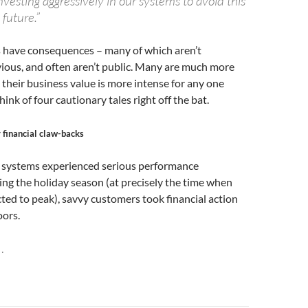
esting aggressively in our systems to avoid this
 future.”
is have consequences – many of which aren’t
ious, and often aren’t public. Many are much more
 their business value is more intense for any one
hink of four cautionary tales right off the bat.
y financial claw-backs
 systems experienced serious performance
ng the holiday season (at precisely the time when
cted to peak), savvy customers took financial action
oors.
…