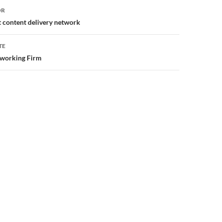
or
OR
t content delivery network
TE
tworking Firm