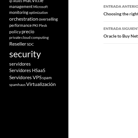
MacVittie
ip
iRules
Navegad
management
ENTRADA ANTERI
Microsoft
monitoring
de
optimization
Choosing the righ
orchestration
overselling
entradas
performance
PKI
Plesk
ENTRADA SIGUIEN
policy
precio
Oracle to Buy Ne
private cloud computing
Reseller
SDC
security
servidores
Servidores HSaaS
Servidores VPS
spam
Virtualización
spamhaus