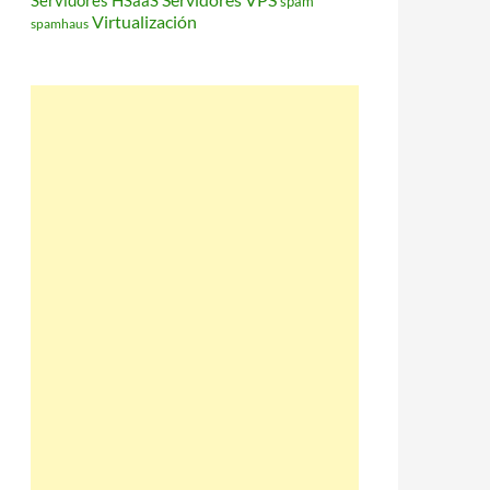
Servidores HSaaS
spam
Virtualización
spamhaus