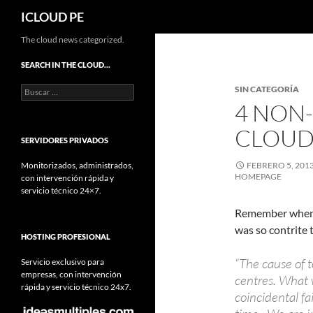
Buscar
ICLOUD PE
Saltar
The cloud news categorized.
hacia
SEARCH IN THE CLOUD…
el
Buscar:
SIN CATEGORÍA
contenido
4 NON
CLOUD
SERVIDORES PRIVADOS
Monitorizados, administrados,
FEBRERO 5, 201
HOMEPAGE
con intervención rápida y
servicio técnico 24×7.
Remember when T
was so contrite 
HOSTING PROFESIONAL
“The cause of 
Servicio exclusivo para
empresas, con intervención
centres. What 
rápida y servicio técnico 24x7.
coincidental fa