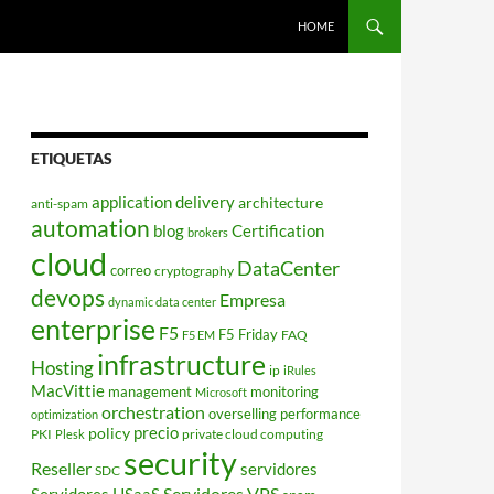
HOME
ETIQUETAS
application delivery
architecture
anti-spam
automation
blog
Certification
brokers
cloud
DataCenter
correo
cryptography
devops
Empresa
dynamic data center
enterprise
F5
F5 Friday
FAQ
F5 EM
infrastructure
Hosting
ip
iRules
MacVittie
management
monitoring
Microsoft
orchestration
overselling
performance
optimization
policy
precio
PKI
private cloud computing
Plesk
security
Reseller
servidores
SDC
Servidores VPS